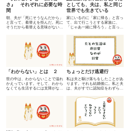
さ』 それぞれに必要な時
としても、夫は、私と同じ
間
世界でも生きている
朝、夫が「死にそうなんだから」
家にいるのに「家に帰る」と言っ
と言って、着替えを拒んだ。死に
て、出て行こうとする家族に、
そうだから着替える意味がないの
「じゃあ一緒に帰ろう」と言っ
か、死にそうだから着替えられな
て、一緒に出かけ、頃合いを見計
いのか、死にそうだから着替えた
らって、家に連れて帰る。認知症
くないのか、それは私にはわから
の人の帰宅願望に対する、対応の
ない。死にそうだからなんなの
ひとつであり、夫の帰宅願望に対
か、夫自信も、よくわかっていな
する、私の対応でもありました。
い...
夫は...
「わからない」とは ２
ちょっとだけ逃避行
世の中は、わからないことで溢れ
私は夫と駆け落ちをしたことがあ
かえっています。そして、わから
ります。それも結婚後に。私と夫
なくても生活するには支障がない
は、夫がすでに認知症をわずらっ
ことも、山ほどあります。私たち
ていて、さらに歳の差が35あり
は、わからないことを「わからな
ましたが、私の身内、夫の身内、
いといけないこと」「わかったほ
ともに誰にも反対されることなく
うがいいこと」「わからなくて
結婚に至っています。では、な
も、自分は困らないこと」「どん
ぜ、結婚した夫婦が、駆け落ちを
な...
す...