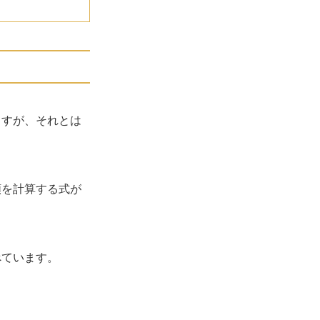
ますが、それとは
額を計算する式が
べています。