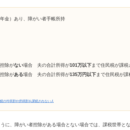
年金）あり、障がい者手帳所持
控除が
ない
場合 夫の合計所得が
101万以下
まで住民税が課税
控除が
ある
場合 夫の合計所得が
135万円以下
まで住民税が課
民税の均等割や所得割を課税されない人
うに、障がい者控除がある場合とない場合では、課税世帯とな